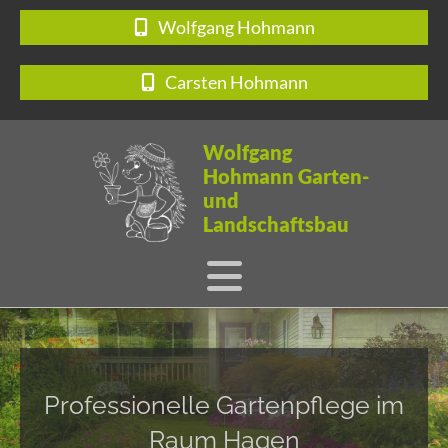
Zum Inhalt springen
Wolfgang Hohmann
Carsten Hohmann
Wolfgang
Hohmann Garten-
und
Landschaftsbau
Professionelle Gartenpflege im
Professionelle Gartenpflege im
Raum Hagen
Raum Hagen