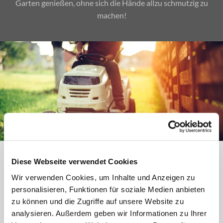
Garten genießen, ohne sich die Hände allzu schmutzig zu
machen!
Grünflächenpflege: Alles, was nahe
Diese Webseite verwendet Cookies
dem Boden ist
Wir verwenden Cookies, um Inhalte und Anzeigen zu
personalisieren, Funktionen für soziale Medien anbieten
Unter dem Überbegriff „Grünflächenpflege“ verstehen wir
zu können und die Zugriffe auf unsere Website zu
nicht nur Rasen mähen. Das Zurechtstutzen von Hecken,
analysieren. Außerdem geben wir Informationen zu Ihrer